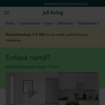
Vuokraa tyytyväisyystakuulla
Etusivu
Vuokra-asunnot
Espoo
Niittykumpu
Rälssitilankuja_4
Rälssitilankuja 4 K 552
ei ole enää valitettavasti
vapaana.
Entäpä nämä?
Juli Niittykummun Helmi
,
Espoo