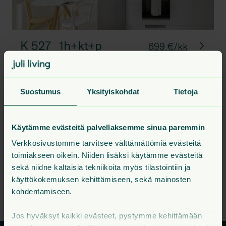
K 527
1h+kt+p
699 €/kk
23.5
m²
Suostumus
Yksityiskohdat
Tietoja
K 530
1h+kt+terassi
24
m²
2. krs
715 €
K 577
2h+kt+p
45
m²
8. krs
1055 €
Käytämme evästeitä palvellaksemme sinua paremmin
K 525
2h+kt+ransk+terassi
58.5
m²
2. krs
1185 €
Verkkosivustomme tarvitsee välttämättömiä evästeitä
toimiakseen oikein. Niiden lisäksi käytämme evästeitä
sekä niidne kaltaisia tekniikoita myös tilastointiin ja
Kaikki talon vapaat asunnot
käyttökokemuksen kehittämiseen, sekä mainosten
kohdentamiseen.
Jos hyväksyt kaikki evästeet, pystymme kehittämään