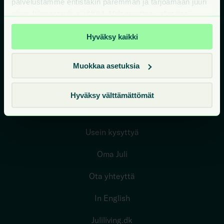
palvelustamme entistäkin paremman ja tarjoamaan juuri
sinua kiinnostavia sisältöjä. Voit muuttaa valintojasi
milloin tahansa sivuston alareunan Evästeet-linkistä.
Hyväksy kaikki
Vuokra-asunnot
Miksi Juli
Muokkaa asetuksia
Ympäristö edellä
Hyväksy välttämättömät
Me olemme Juli Living
Usein kysyttyä
Oma Juli
Ota yhteyttä
In English
Juliliving.dk