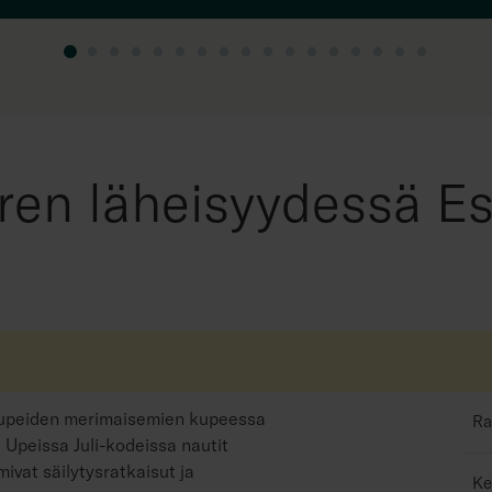
ren läheisyydessä E
e upeiden merimaisemien kupeessa
Ra
 Upeissa Juli-kodeissa nautit
ivat säilytysratkaisut ja
Ke