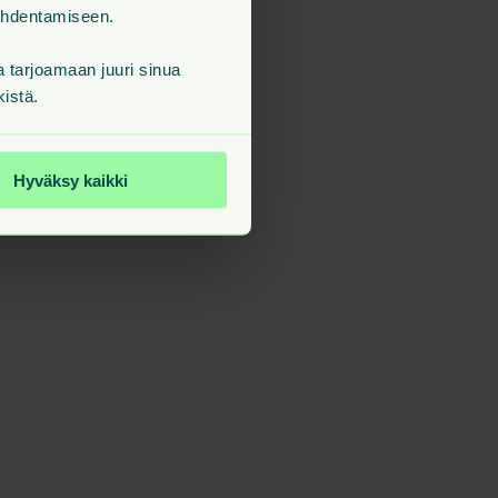
kohdentamiseen.
tarjoamaan juuri sinua
kistä.
Hyväksy kaikki