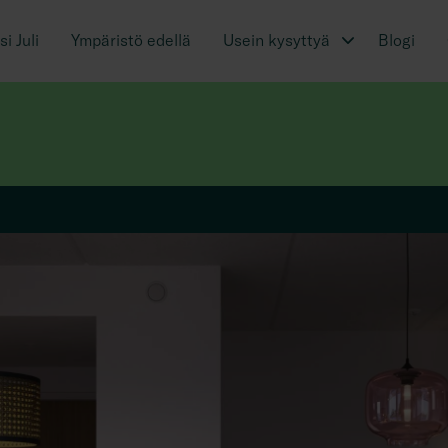
i Juli
Ympäristö edellä
Usein kysyttyä
Blogi