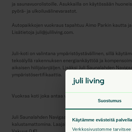
ja saunavuorolistoille. Asukkailla on käytössään huonei
pyörä- ja ulkoiluvälinevarastot.
Autopaikkojen vuokraus tapahtuu Aimo Parkin kautta ja
Lisätietoja juli@juliliving.com.
Juli-koti on valintana ympäristöystävällinen, sillä käy
tekoälyllä rakennuksen energiankäyttöä ja kompensoi
aikaisen hiilijalanjäljen. Lisäksi Juli Saunalahden Naviga
ympäristösertifikaattia.
Vuokraa koti joka antaa vapauden - yhdeltä istumalta j
Suostumus
Juli Saunalahden Navigaattori on täysin savuton taloyht
Käytämme evästeitä palvel
kalustamattomina. Laajakaista 50 Mbit/s sisältyy vuokra
Verkkosivustomme tarvitsee v
Vakuus 0 €!