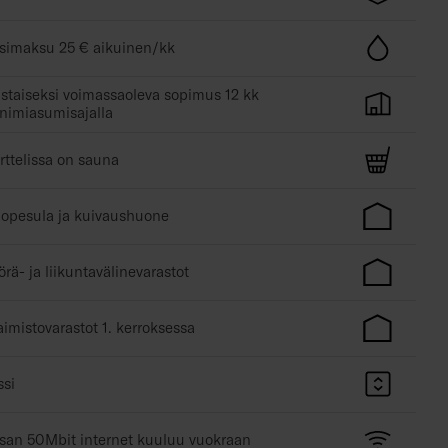
simaksu 25 € aikuinen/kk
istaiseksi voimassaoleva sopimus 12 kk
nimiasumisajalla
rttelissa on sauna
lopesula ja kuivaushuone
örä- ja liikuntavälinevarastot
taimistovarastot 1. kerroksessa
ssi
isan 50Mbit internet kuuluu vuokraan