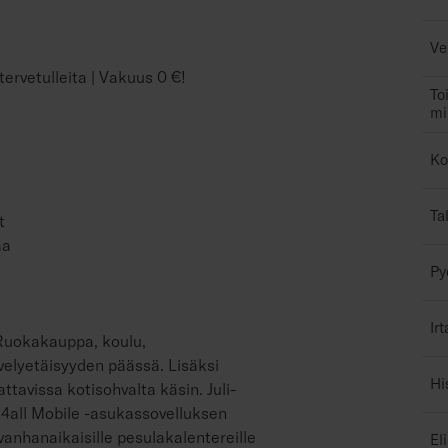
Ve
ervetulleita | Vakuus 0 €!
To
mi
Ko
Ta
t
aa
Py
Ir
 Ruokakauppa, koulu,
ävelyetäisyyden päässä. Lisäksi
Hi
ttavissa kotisohvalta käsin. Juli-
4all Mobile -asukassovelluksen
 vanhanaikaisille pesulakalentereille
El