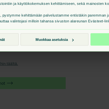
ilastointiin ja käyttökokemuksen kehittämiseen, sekä mainosten 
t, pystymme kehittämään palvelustamme entistäkin paremman ja 
uuttaa valintojasi milloin tahansa sivuston alareunan Evästeet-lin
 hyvä! Ilmaiset biojätepussit ja
mät
Muokkaa asetuksia
eidenhuoltopiste."
hin täältä.
not