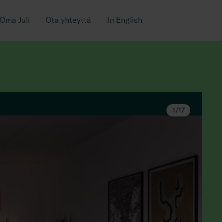
Oma Juli
Ota yhteyttä
In English
1
/
17