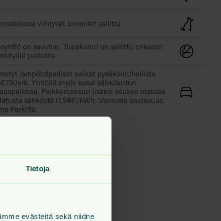
rrostalossa viihtyvät lemmikit sallittu
loyhtiö on savuton. Tupakointi on sallittu erikseen
rkityillä paikoilla
metyt lämpötolpalliset paikat pysäköintihallista
€/30vrk. Yhtiöllä myös kaksi sähköauton
tauspaikkaa. Paikkamaksun lisäksi asukas maksaa
datusta sähköstä 0,24€/kWh. Varmista saatavuus
mo Parkilta.
Tietoja
tämme evästeitä sekä niidne