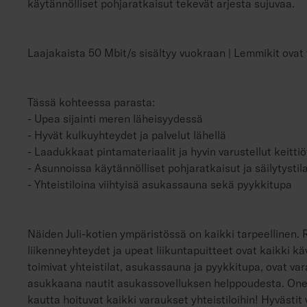
käytännölliset pohjaratkaisut tekevät arjesta sujuvaa.
Laajakaista 50 Mbit/s sisältyy vuokraan | Lemmikit ovat t
Tässä kohteessa parasta:
- Upea sijainti meren läheisyydessä
- Hyvät kulkuyhteydet ja palvelut lähellä
- Laadukkaat pintamateriaalit ja hyvin varustellut keittiö
- Asunnoissa käytännölliset pohjaratkaisut ja säilytystil
- Yhteistiloina viihtyisä asukassauna sekä pyykkitupa
Näiden Juli-kotien ympäristössä on kaikki tarpeellinen.
liikenneyhteydet ja upeat liikuntapuitteet ovat kaikki k
toimivat yhteistilat, asukassauna ja pyykkitupa, ovat vara
asukkaana nautit asukassovelluksen helppoudesta. One
kautta hoituvat kaikki varaukset yhteistiloihin! Hyvästit