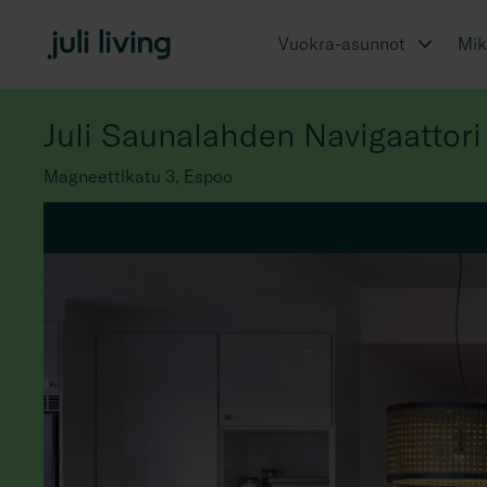
Vuokra-asunnot
Miks
Juli Saunalahden Navigaattori
Magneettikatu 3, Espoo