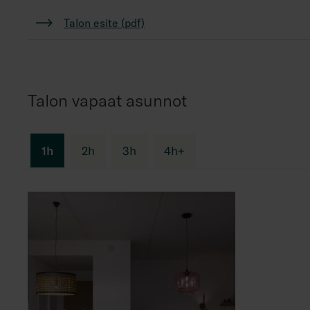
Talon esite (pdf)
Talon vapaat asunnot
1h
2h
3h
4h+