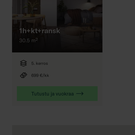
1h+kt+ransk
30.5 m²
5. kerros
699 €/kk
Tutustu ja vuokraa