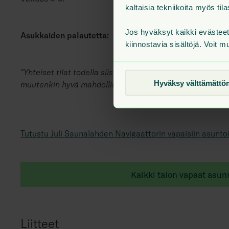
kaltaisia tekniikoita myös t
Jos hyväksyt kaikki evästee
Asukkaiden palautetta:
kiinnostavia sisältöjä. Voit m
"Yhteiset tilat todella siistit ja esimerkiksi sauna todella
Hyväksy välttämättö
muutenkin hyvä mahdollisuus kierrättää kun on hyvä jätt
Tutustu Juli Saunalahden Navigaattorin vapaisiin asuntoi
Kaikki talon vapaat asun
Liitteet