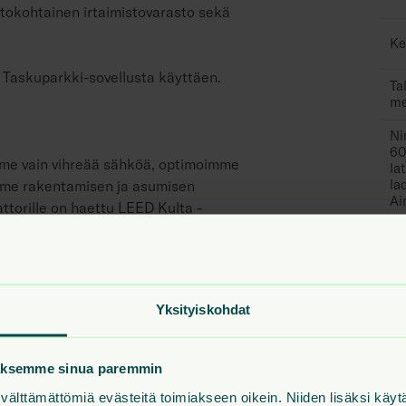
stokohtainen irtaimistovarasto sekä
Ke
 Taskuparkki-sovellusta käyttäen.
Ta
me
Ni
60
tämme vain vihreää sähköä, optimoimme
la
la
mme rakentamisen ja asumisen
Ai
attorille on haettu LEED Kulta -
a suoraan verkosta!
Yksityiskohdat
iö. Asunnot vuokrataan
laksemme sinua paremmin
an. Lemmikit ovat tervetulleita.
älttämättömiä evästeitä toimiakseen oikein. Niiden lisäksi käy