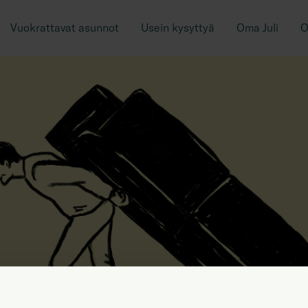
Vuokrattavat asunnot
Usein kysyttyä
Oma Juli
O