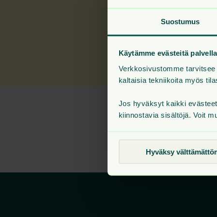
Suostumus
Käytämme evästeitä palvel
Verkkosivustomme tarvitsee v
kaltaisia tekniikoita myös t
Jos hyväksyt kaikki evästee
Etsimääsi sivua
kiinnostavia sisältöjä. Voit m
Hyväksy välttämättö