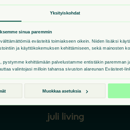
Yksityiskohdat
laksemme sinua paremmin
Etsimäsi sivu on muuttanut
älttämättömiä evästeitä toimiakseen oikein. Niiden lisäksi käy
ilastointiin ja käyttökokemuksen kehittämiseen, sekä mainosten 
t, pystymme kehittämään palvelustamme entistäkin paremman ja 
 ei löydy. Ei hätää – meillä on monta muuta mielenkiintoista
uuttaa valintojasi milloin tahansa sivuston alareunan Evästeet-lin
Takaisin etusivulle
mät
Muokkaa asetuksia