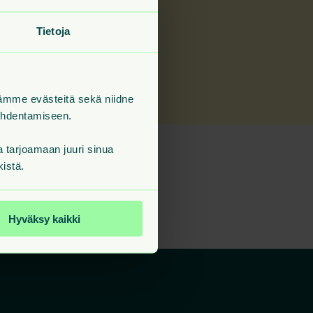
Tietoja
tämme evästeitä sekä niidne
kohdentamiseen.
tarjoamaan juuri sinua
 sivua tarjolla.
kistä.
Hyväksy kaikki