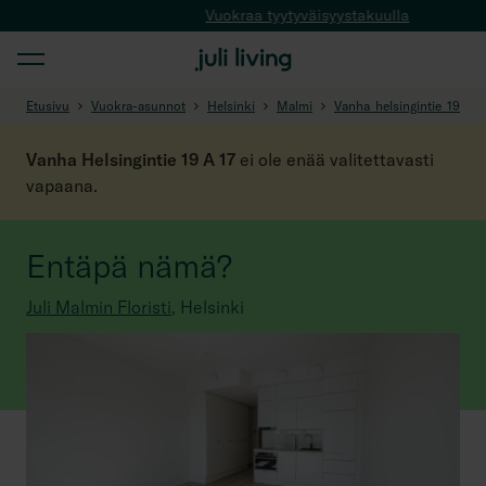
Vuokraa tyytyväisyystakuulla
Etusivu
Vuokra-asunnot
Helsinki
Malmi
Vanha_helsingintie_19
Vanha Helsingintie 19 A 17
ei ole enää valitettavasti
vapaana.
Entäpä nämä?
Juli Malmin Floristi
,
Helsinki