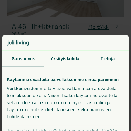
A 46
1h+kt+ransk
715 €/kk
28.5
m²
Suostumus
Yksityiskohdat
Tietoja
A 65
1h+kt+ransk
28.5
m²
9. krs
729 €
A 120
1h+kt+ransk
28.5
m²
14. krs
749 €
Käytämme evästeitä palvellaksemme sinua paremmin
A 125
1h+kt+ransk
28.5
m²
15. krs
749 €
Verkkosivustomme tarvitsee välttämättömiä evästeitä
A 134
1h+kt+ransk
28.5
m²
16. krs
759 €
toimiakseen oikein. Niiden lisäksi käytämme evästeitä
sekä niidne kaltaisia tekniikoita myös tilastointiin ja
Kaikki talon vapaat asunnot
käyttökokemuksen kehittämiseen, sekä mainosten
kohdentamiseen.
Jos hyväksyt kaikki evästeet, pystymme kehittämään