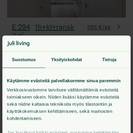
E 294
1h+kt+ransk
565 €/kk
24
m²
Suostumus
Yksityiskohdat
Tietoja
E 257
2h+kt+vh+p
41.5
m²
2. krs
720 €
F 360
2h+kt+p
44.5
m²
5. krs
775 €
Käytämme evästeitä palvellaksemme sinua paremmin
E 248
2h+kt+p
45.5
m²
1. krs
785 €
Verkkosivustomme tarvitsee välttämättömiä evästeitä
E 298
2h+kt+p
45.5
m²
6. krs
795 €
toimiakseen oikein. Niiden lisäksi käytämme evästeitä
sekä niidne kaltaisia tekniikoita myös tilastointiin ja
Kaikki talon vapaat asunnot
käyttökokemuksen kehittämiseen, sekä mainosten
kohdentamiseen.
Jos hyväksyt kaikki evästeet, pystymme kehittämään