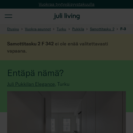
Vuokraa tyytyväisyystakuulla
Etusivu
Vuokra-asunnot
Turku
Pukkila
Samottitasku_2
F-342
Samottitasku 2 F 342
ei ole enää valitettavasti
vapaana.
Entäpä nämä?
Juli Pukkilan Elegance
,
Turku