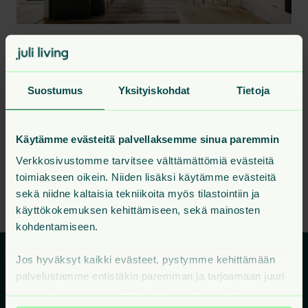
H 578
2h+kt+p
775 €/kk
43.5
m²
Suostumus
Yksityiskohdat
Tietoja
H 509
2h+kt+p
48
m²
1. krs
815 €
Käytämme evästeitä palvellaksemme sinua paremmin
Verkkosivustomme tarvitsee välttämättömiä evästeitä
Kaikki talon vapaat asunnot
toimiakseen oikein. Niiden lisäksi käytämme evästeitä
sekä niidne kaltaisia tekniikoita myös tilastointiin ja
käyttökokemuksen kehittämiseen, sekä mainosten
kohdentamiseen.
Jos hyväksyt kaikki evästeet, pystymme kehittämään
palvelustamme entistäkin paremman ja tarjoamaan juuri
sinua kiinnostavia sisältöjä. Voit muuttaa valintojasi
Vuokra-asunnot