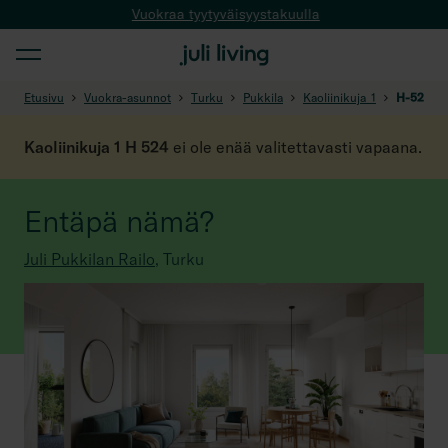
Vuokraa tyytyväisyystakuulla
Etusivu
Vuokra-asunnot
Turku
Pukkila
Kaoliinikuja_1
H-524
Kaoliinikuja 1 H 524
ei ole enää valitettavasti vapaana.
Entäpä nämä?
Juli Pukkilan Railo
,
Turku