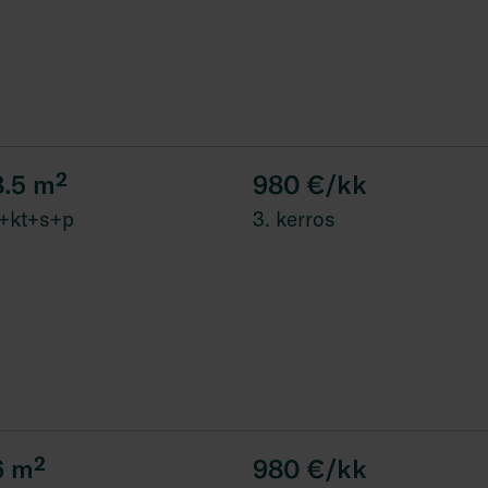
8.5
m²
980 €/kk
+kt+s+p
3. kerros
6
m²
980 €/kk