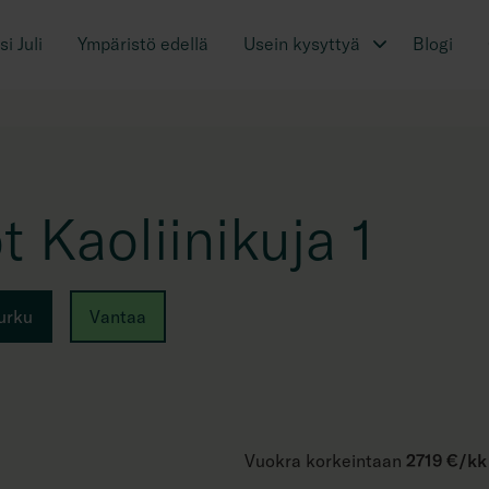
i Juli
Ympäristö edellä
Usein kysyttyä
Blogi
 Kaoliinikuja 1
urku
Vantaa
Vuokra korkeintaan
2719 €/kk