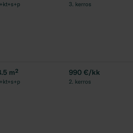
+kt+s+p
3. kerros
8.5
m²
990 €/kk
+kt+s+p
2. kerros