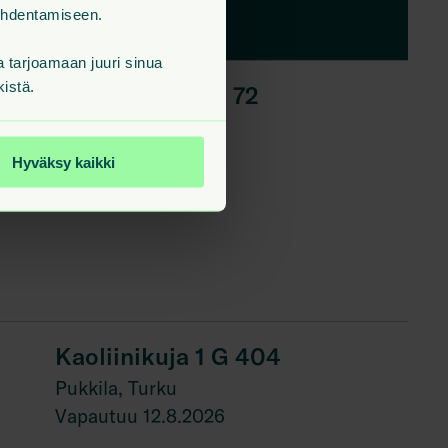
kohdentamiseen.
tarjoamaan juuri sinua
kistä.
Kaoliinikuja 1 B 72
Pukkila, Turku
Vapautuu 12.8.2026
Hyväksy kaikki
Kaoliinikuja 1 G 404
Pukkila, Turku
Vapautuu 12.8.2026