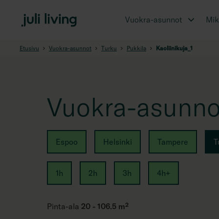
Vuokra-asunnot
Miks
Etusivu
Vuokra-asunnot
Turku
Pukkila
Kaoliinikuja_1
Vuokra-asunnot
Espoo
Helsinki
Tampere
T
1h
2h
3h
4h+
Pinta-ala
20 - 106.5 m²