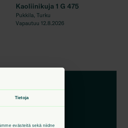
Kaoliinikuja 1 G 475
Pukkila, Turku
Vapautuu 12.8.2026
Tietoja
maksutta!
tämme evästeitä sekä niidne