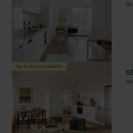
3h
Asu kuukausi ilmaiseksi!
5
3h