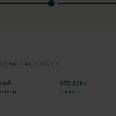
kilan Railo
Turku
Pukkila
6
m²
970 €/kk
+kt+s+p
1. kerros