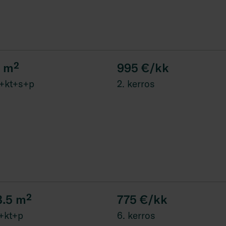
1
m²
995 €/kk
+kt+s+p
2. kerros
3.5
m²
775 €/kk
+kt+p
6. kerros