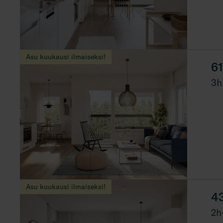
Asu kuukausi ilmaiseksi!
6
3h
Asu kuukausi ilmaiseksi!
4
2h