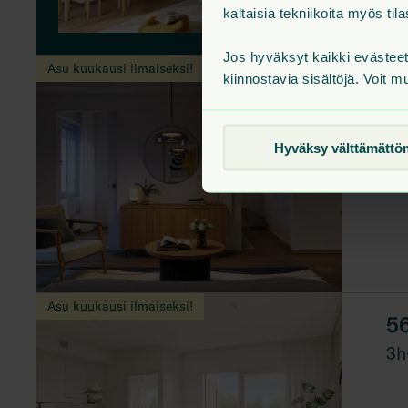
kaltaisia tekniikoita myös t
Jos hyväksyt kaikki evästee
Asu kuukausi ilmaiseksi!
kiinnostavia sisältöjä. Voit m
41
2h
Hyväksy välttämättö
Asu kuukausi ilmaiseksi!
5
3h