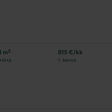
8
m²
815 €/kk
+kt+p
1. kerros