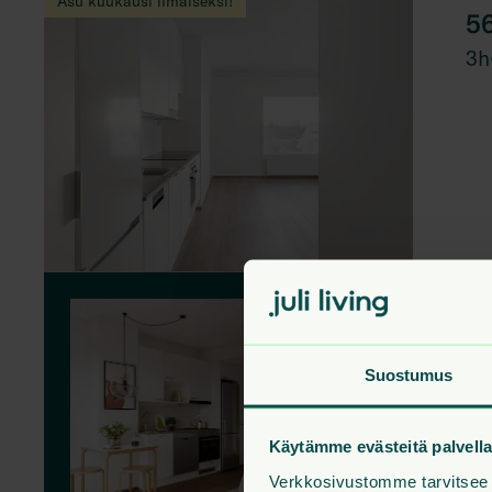
Asu kuukausi ilmaiseksi!
5
3h
B
Suostumus
Vu
Käytämme evästeitä palvel
Verkkosivustomme tarvitsee v