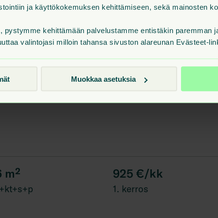
ilastointiin ja käyttökokemuksen kehittämiseen, sekä mainosten 
t, pystymme kehittämään palvelustamme entistäkin paremman ja 
uuttaa valintojasi milloin tahansa sivuston alareunan Evästeet-lin
.5
m²
715 €/kk
+kt+p
1. kerros
mät
Muokkaa asetuksia
6
m²
925 €/kk
+kt+s+p
1. kerros