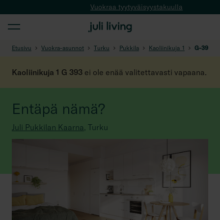
Vuokraa tyytyväisyystakuulla
Etusivu
Vuokra-asunnot
Turku
Pukkila
Kaoliinikuja_1
G-393
Kaoliinikuja 1 G 393
ei ole enää valitettavasti vapaana.
Entäpä nämä?
Juli Pukkilan Kaarna
,
Turku