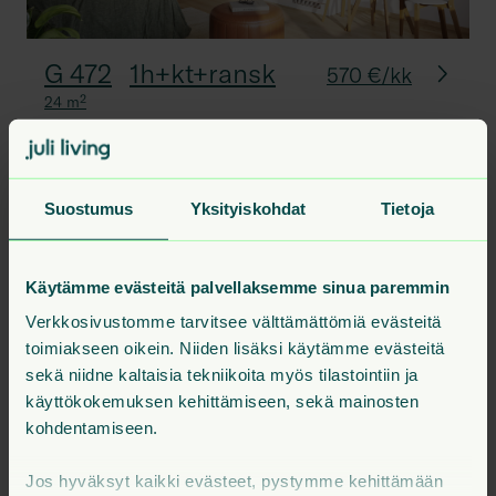
G 472
1h+kt+ransk
570 €/kk
24
m²
G 497
2h+k+ransk
39.5
m²
8. krs
760 €
Suostumus
Yksityiskohdat
Tietoja
G 404
3h+kt+s+p
56
m²
1. krs
925 €
G 397
3h+kt+s+p
56
m²
1. krs
970 €
Käytämme evästeitä palvellaksemme sinua paremmin
Verkkosivustomme tarvitsee välttämättömiä evästeitä
G 423
3h+kt+s+p
56
m²
3. krs
980 €
toimiakseen oikein. Niiden lisäksi käytämme evästeitä
sekä niidne kaltaisia tekniikoita myös tilastointiin ja
Kaikki talon vapaat asunnot
käyttökokemuksen kehittämiseen, sekä mainosten
kohdentamiseen.
Jos hyväksyt kaikki evästeet, pystymme kehittämään