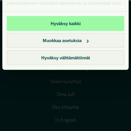
palvelustamme entistäkin paremman ja tarjoamaan juuri
sinua kiinnostavia sisältöjä. Voit muuttaa valintojasi
milloin tahansa sivuston alareunan Evästeet-linkistä.
Hyväksy kaikki
Vuokra-asunnot
Muokkaa asetuksia
Miksi Juli
Ympäristö edellä
Hyväksy välttämättömät
Me olemme Juli Living
Usein kysyttyä
Oma Juli
Ota yhteyttä
In English