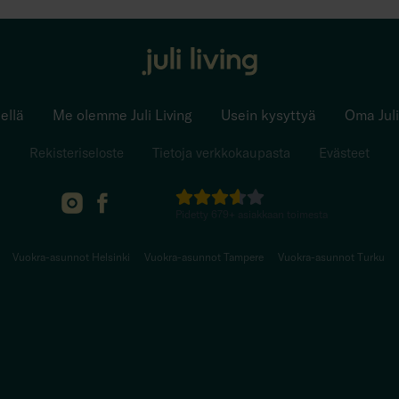
ellä
Me olemme Juli Living
Usein kysyttyä
Oma Juli
Rekisteriseloste
Tietoja verkkokaupasta
Evästeet
Pidetty
679
+
asiakkaan toimesta
Vuokra-asunnot Helsinki
Vuokra-asunnot Tampere
Vuokra-asunnot Turku