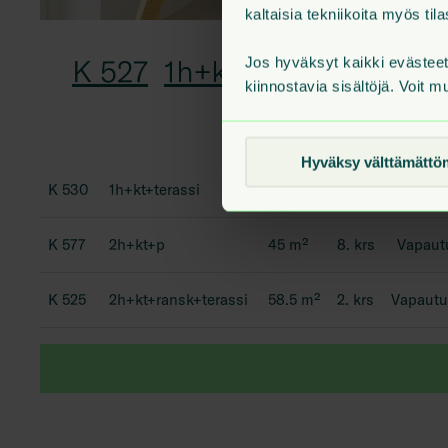
kaltaisia tekniikoita myös t
K 527
1h+kt+p
Jos hyväksyt kaikki evästee
23.5
m²
kiinnostavia sisältöjä. Voit m
Hyväksy välttämättö
K 530
1h+kt+terassi
24
m²
2. krs
Vapautu
K 577
2h+kt+p
45
m²
8. krs
Vapaut
K 525
2h+kt+ransk+terassi
58.5
m²
2. krs
Vapautu