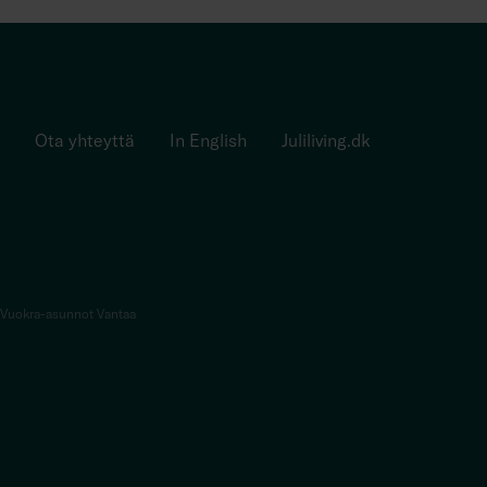
Ota yhteyttä
In English
Juliliving.dk
Vuokra-asunnot Vantaa