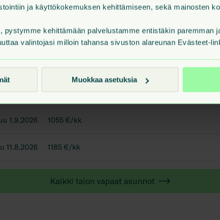
ilastointiin ja käyttökokemuksen kehittämiseen, sekä mainosten 
t, pystymme kehittämään palvelustamme entistäkin paremman ja 
uuttaa valintojasi milloin tahansa sivuston alareunan Evästeet-lin
mät
Muokkaa asetuksia
u 11.8.2026
715 €/kk
uu 1.9.2026
1055 €/kk
u 11.8.2026
1185 €/kk
Kaikki talon vapaat asunnot