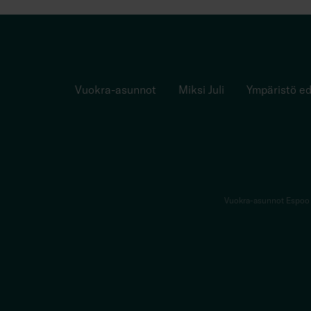
Vuokra-asunnot
Miksi Juli
Ympäristö ed
Vuokra-asunnot Espoo