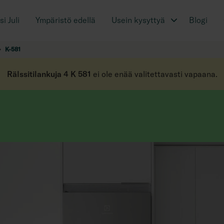
i Juli
Ympäristö edellä
Usein kysyttyä
Blogi
K-581
Rälssitilankuja 4 K 581
ei ole enää valitettavasti vapaana.