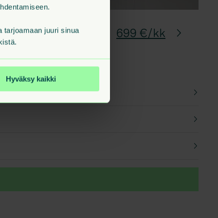
kohdentamiseen.
699 €/kk
tarjoamaan juuri sinua
kistä.
Hyväksy kaikki