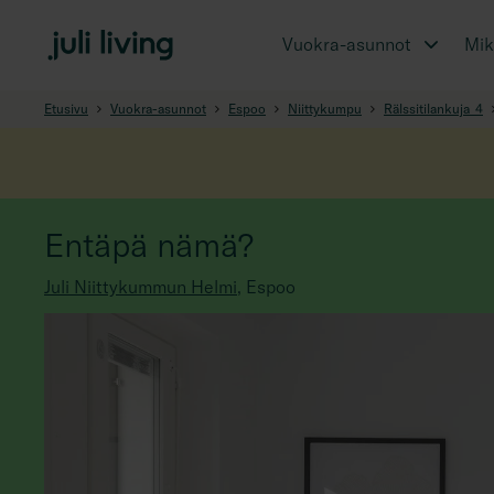
Vuokra-asunnot
Miks
Etusivu
Vuokra-asunnot
Espoo
Niittykumpu
Rälssitilankuja_4
Entäpä nämä?
Juli Niittykummun Helmi
,
Espoo