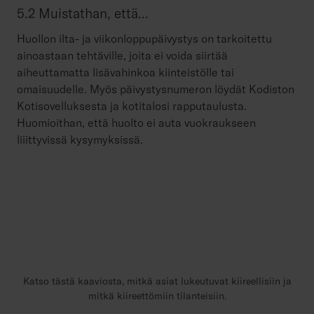
5.2 Muistathan, että...
Huollon ilta- ja viikonloppupäivystys on tarkoitettu
ainoastaan tehtäville, joita ei voida siirtää
aiheuttamatta lisävahinkoa kiinteistölle tai
omaisuudelle. Myös päivystysnumeron löydät Kodiston
Kotisovelluksesta ja kotitalosi rapputaulusta.
Huomioithan, että huolto ei auta vuokraukseen
liiittyvissä kysymyksissä.
Katso tästä kaaviosta, mitkä asiat lukeutuvat kiireellisiin ja
mitkä kiireettömiin tilanteisiin.