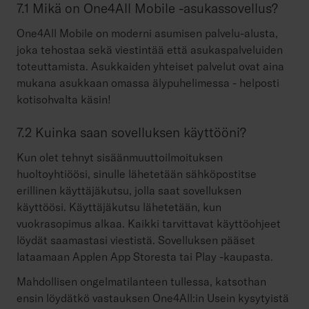
7.1 Mikä on One4All Mobile -asukassovellus?
One4All Mobile on moderni asumisen palvelu-alusta,
joka tehostaa sekä viestintää että asukaspalveluiden
toteuttamista. Asukkaiden yhteiset palvelut ovat aina
mukana asukkaan omassa älypuhelimessa - helposti
kotisohvalta käsin!
7.2 Kuinka saan sovelluksen käyttööni?
Kun olet tehnyt sisäänmuuttoilmoituksen
huoltoyhtiöösi, s
inulle lähetetään sähköpostitse
erillinen käyttäjäkutsu, jolla saat sovelluksen
käyttöösi. Käyttäjäkutsu lähetetään, kun
vuokrasopimus alkaa. Kaikki tarvittavat käyttöohjeet
löydät saamastasi viestistä. Sovelluksen pääset
lataamaan Applen App Storesta tai Play -kaupasta.
Mahdollisen ongelmatilanteen tullessa, katsothan
ensin löydätkö vastauksen One4All:in Usein kysytyistä