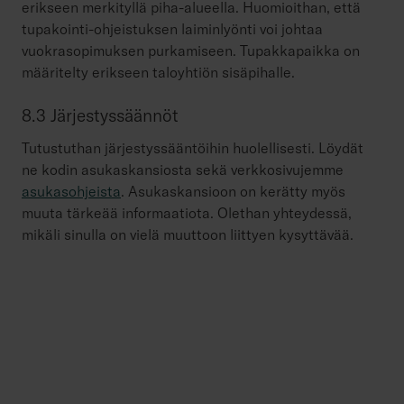
erikseen merkityllä piha-alueella. Huomioithan, että
tupakointi-ohjeistuksen laiminlyönti voi johtaa
vuokrasopimuksen purkamiseen. Tupakkapaikka on
määritelty erikseen taloyhtiön sisäpihalle.
8.3 Järjestyssäännöt
Tutustuthan järjestyssääntöihin huolellisesti. Löydät
ne kodin asukaskansiosta sekä verkkosivujemme
asukasohjeista
. Asukaskansioon on kerätty myös
muuta tärkeää informaatiota. Olethan yhteydessä,
mikäli sinulla on vielä muuttoon liittyen kysyttävää.