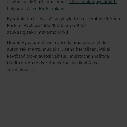
asukaspysäköinti-lomakkeen:
Tilaa asukaspysäköinti
helposti - Aimo Park Finland
Pysäköintiin liittyvissä kysymyksissä ota yhteyttä Aimo
Parkiin: +358 207 812 480 (ma-pe 9-16)
asukaspysakointi@aimopark.fi
Huom! Pysäkäintiluvalla voi olla ainoastaan yhden
auton rekisteritunnus aktiivisena kerrallaan. Mikäli
käytössä oleva autosi vaihtuu, muistathan vaihtaa
tämän auton rekisterinumeron luvallesi Aimo-
sovelluksesta.