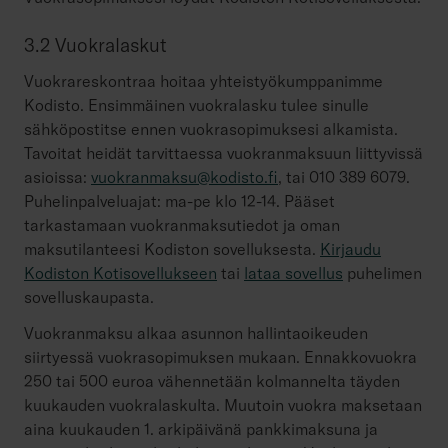
3.2 Vuokralaskut
Vuokrareskontraa hoitaa yhteistyökumppanimme
Kodisto. Ensimmäinen vuokralasku tulee sinulle
sähköpostitse ennen vuokrasopimuksesi alkamista.
Tavoitat heidät tarvittaessa vuokranmaksuun liittyvissä
asioissa:
vuokranmaksu@kodisto.fi
, tai 010 389 6079.
Puhelinpalveluajat: ma-pe klo 12-14. Pääset
tarkastamaan vuokranmaksutiedot ja oman
maksutilanteesi Kodiston sovelluksesta.
Kirjaudu
Kodiston Kotisovellukseen
tai
lataa sovellus
puhelimen
sovelluskaupasta.
Vuokranmaksu alkaa asunnon hallintaoikeuden
siirtyessä vuokrasopimuksen mukaan. Ennakkovuokra
250 tai 500 euroa vähennetään kolmannelta täyden
kuukauden vuokralaskulta. Muutoin vuokra maksetaan
aina kuukauden 1. arkipäivänä pankkimaksuna ja