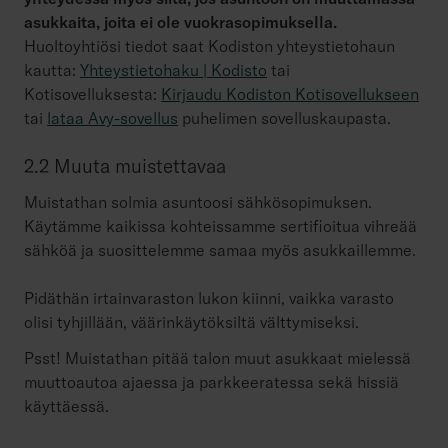
asukkaita, joita ei ole vuokrasopimuksella.
Huoltoyhtiösi tiedot saat Kodiston yhteystietohaun
kautta:
Yhteystietohaku | Kodisto
tai
Kotisovelluksesta:
Kirjaudu Kodiston Kotisovellukseen
tai
lataa Avy-sovellus
puhelimen sovelluskaupasta.
2.2 Muuta muistettavaa
Muistathan solmia asuntoosi sähkösopimuksen.
Käytämme kaikissa kohteissamme sertifioitua vihreää
sähköä ja suosittelemme samaa myös asukkaillemme.
Pidäthän irtainvaraston lukon kiinni, vaikka varasto
olisi tyhjillään, väärinkäytöksiltä välttymiseksi.
Psst! Muistathan pitää talon muut asukkaat mielessä
muuttoautoa ajaessa ja parkkeeratessa sekä hissiä
käyttäessä.