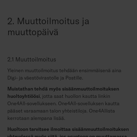
2. Muuttoilmoitus ja
muuttopäivä
2.1 Muuttoilmoitus
Yleinen muuttoilmoitus tehdään ensimmäisenä aina
Digi- ja väestövirastolle ja Postille.
Muistathan tehdä myös sisäänmuuttoilmoituksen
huoltoyhtiöösi
, jotta saat huollon kautta linkin
One4All-sovellukseen. One4All-sovelluksen kautta
pääset varaamaan talon yhteistiloja. One4Allista
kerrotaan alempana lisää.
Huoltoon tarvitsee ilmoittaa sisäänmuuttoilmoituksen
yhteydessä myös siitä, jos asuntoon on muuttamassa