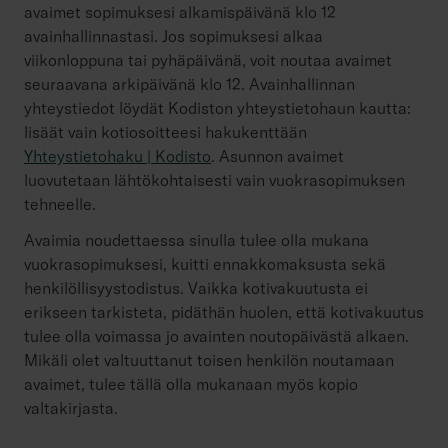
avaimet sopimuksesi alkamispäivänä klo 12
avainhallinnastasi. Jos sopimuksesi alkaa
viikonloppuna tai pyhäpäivänä, voit noutaa avaimet
seuraavana arkipäivänä klo 12. Avainhallinnan
yhteystiedot löydät Kodiston yhteystietohaun kautta:
lisäät vain kotiosoitteesi hakukenttään
Yhteystietohaku | Kodisto
. Asunnon avaimet
luovutetaan lähtökohtaisesti vain vuokrasopimuksen
tehneelle.
Avaimia noudettaessa sinulla tulee olla mukana
vuokrasopimuksesi, kuitti ennakkomaksusta sekä
henkilöllisyystodistus. Vaikka kotivakuutusta ei
erikseen tarkisteta, pidäthän huolen, että kotivakuutus
tulee olla voimassa jo avainten noutopäivästä alkaen.
Mikäli olet valtuuttanut toisen henkilön noutamaan
avaimet, tulee tällä olla mukanaan myös kopio
valtakirjasta.