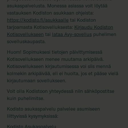
asukaspalvelusta. Monessa asiassa voit löytää
vastauksen Kodiston asukkaan ohjeista:
https://kodisto.fi/asukkaalle
tai Kodiston
tarjoamasta Kotisovelluksesta:
Kirjaudu Kodiston
Kotisovellukseen
tai
lataa Avy-sovellus
puhelimen
sovelluskaupasta.
Huom! Sopimuksesi tietojen päivittymisessä
Kotisovellukseen menee muutama arkipäivä.
Kotisovellukseen kirjautumisessa voi siis mennä
kolmekin arkipäivää, eli ei huolta, jos et pääse vielä
kirjautumaan sovellukseen.
Voit olla Kodistoon yhteydessä niin sähköpostitse
kuin puhelimitse.
Kodisto asukaspalvelu palvelee asumiseen
liittyvissä kysymyksissä: