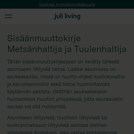
Vuokraa tyytyväisyystakuulla
Sisäänmuuttokirje
Metsänhaltija ja Tuulenhaltija
Tähän sisäänmuuttokirjeeseen on kerätty tärkeää
asumiseen liittyvää tietoa. Lisäksi asunnossa on
asukaskansio, missä on huolto-ohjeet kodinkoneille
ja kalustepinnoille sekä tietoa huomioitavista
käytännön asioista. Jätäthän asukaskansion
huoneistoon muuton yhteydessä, jotta seuraavakin
asukas voi sitä hyödyntää.
Asumiseen liittyvissä, huoltoon liittyvissä tai
vuokranmaksuun liittyvissä asioissa olethan
yhteydessä Kodistoon, joka vastaa kohteidemme