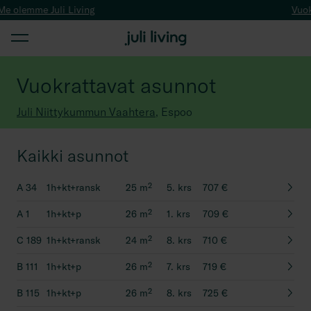
 Juli Living
Vuokraa tyyt
Vuokrattavat asunnot
Juli Niittykummun Vaahtera
,
Espoo
Kaikki asunnot
A 34
1h+kt+ransk
25
m²
5. krs
707 €
A 1
1h+kt+p
26
m²
1. krs
709 €
C 189
1h+kt+ransk
24
m²
8. krs
710 €
B 111
1h+kt+p
26
m²
7. krs
719 €
B 115
1h+kt+p
26
m²
8. krs
725 €