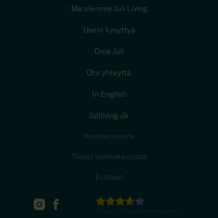
Me olemme Juli Living
Usein kysyttyä
Oma Juli
Ota yhteyttä
In English
Juliliving.dk
Rekisteriseloste
Tietoja verkkokaupasta
Evästeet
Pidetty
679
+
asiakkaan toimesta