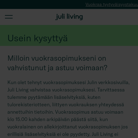
Vuokraa tyytyväisyystakuulla
Usein kysyttyä
Milloin vuokrasopimukseni on
vahvistunut ja astuu voimaan?
Kun olet tehnyt vuokrasopimuksesi Julin verkkosivuilla,
Juli Living vahvistaa vuokrasopimuksesi. Tarvittaessa
tulemme pyytämään lisäselvityksiä, kuten
tulorekisteriotteen, liittyen vuokrauksen yhteydessä
annettuihin tietoihin. Vuokrasopimus astuu voimaan
klo 15.00 kahden arkipäivän päästä siitä, kun
vuokralainen on allekirjoittanut vuokrasopimuksen jos
erillisiä lisäselvityksiä ei ole pyydetty. Juli Living ei