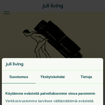
Etsimäsi sivu on muuttanut
Suostumus
Yksityiskohdat
Tietoja
Käytämme evästeitä palvellaksemme sinua paremmin
Etsimääsi sivua ei löydy. Ei hätää – meillä on monta
Verkkosivustomme tarvitsee välttämättömiä evästeitä