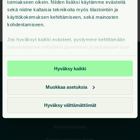
muuta mielenkiintoista sivua tarjolla.
toimiakseen oikein. Niiden lisäksi käytämme evästeitä
sekä niidne kaltaisia tekniikoita myös tilastointiin ja
käyttökokemuksen kehittämiseen, sekä mainosten
Takaisin etusivulle
kohdentamiseen.
Jos hyväksyt kaikki evästeet, pystymme kehittämään
palvelustamme entistäkin paremman ja tarjoamaan juuri
sinua kiinnostavia sisältöjä. Voit muuttaa valintojasi
milloin tahansa sivuston alareunan Evästeet-linkistä.
Hyväksy kaikki
Vuokrattavat asunnot
Usein kysyttyä
Muokkaa asetuksia
Oma Juli
Hyväksy välttämättömät
Ota yhteyttä
Rekisteriseloste
Tietoja verkkokaupasta