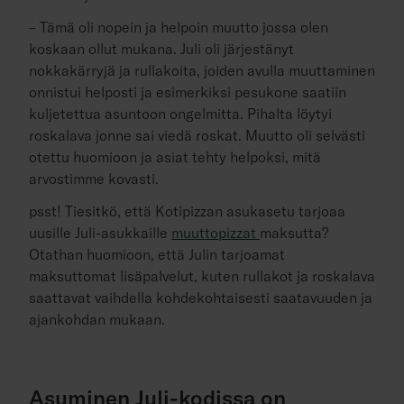
– Tämä oli nopein ja helpoin muutto jossa olen
koskaan ollut mukana. Juli oli järjestänyt
nokkakärryjä ja rullakoita, joiden avulla muuttaminen
onnistui helposti ja esimerkiksi pesukone saatiin
kuljetettua asuntoon ongelmitta. Pihalta löytyi
roskalava jonne sai viedä roskat. Muutto oli selvästi
otettu huomioon ja asiat tehty helpoksi, mitä
arvostimme kovasti.
psst! Tiesitkö, että Kotipizzan asukasetu tarjoaa
uusille Juli-asukkaille
muuttopizzat
maksutta?
Otathan huomioon, että Julin tarjoamat
maksuttomat lisäpalvelut, kuten rullakot ja roskalava
saattavat vaihdella kohdekohtaisesti saatavuuden ja
ajankohdan mukaan.
Asuminen Juli-kodissa on