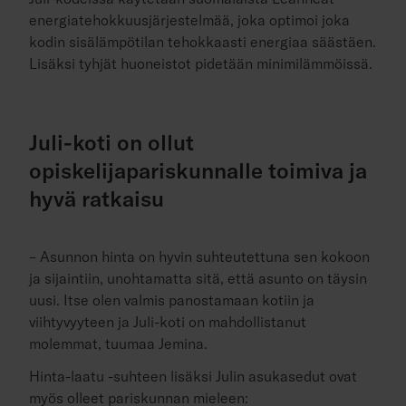
energiatehokkuusjärjestelmää, joka optimoi joka
kodin sisälämpötilan tehokkaasti energiaa säästäen.
Lisäksi tyhjät huoneistot pidetään minimilämmöissä.
Juli-koti on ollut
opiskelijapariskunnalle toimiva ja
hyvä ratkaisu
– Asunnon hinta on hyvin suhteutettuna sen kokoon
ja sijaintiin, unohtamatta sitä, että asunto on täysin
uusi. Itse olen valmis panostamaan kotiin ja
viihtyvyyteen ja Juli-koti on mahdollistanut
molemmat, tuumaa Jemina.
Hinta-laatu -suhteen lisäksi Julin asukasedut ovat
myös olleet pariskunnan mieleen: