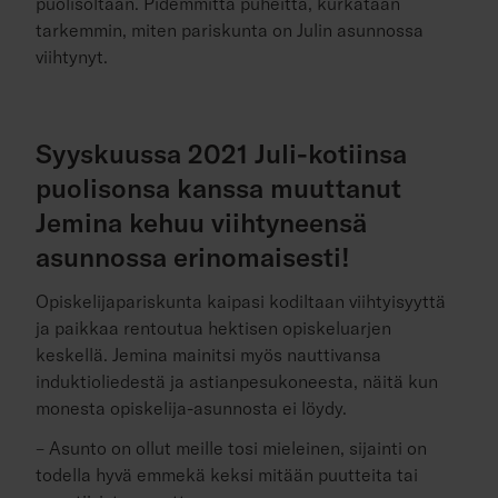
puolisoltaan. Pidemmittä puheitta, kurkataan
tarkemmin, miten pariskunta on Julin asunnossa
viihtynyt.
Syyskuussa 2021 Juli-kotiinsa
puolisonsa kanssa muuttanut
Jemina kehuu viihtyneensä
asunnossa erinomaisesti!
Opiskelijapariskunta kaipasi kodiltaan viihtyisyyttä
ja paikkaa rentoutua hektisen opiskeluarjen
keskellä. Jemina mainitsi myös nauttivansa
induktioliedestä ja astianpesukoneesta, näitä kun
monesta opiskelija-asunnosta ei löydy.
– Asunto on ollut meille tosi mieleinen, sijainti on
todella hyvä emmekä keksi mitään puutteita tai