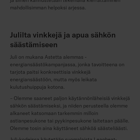
mahdollisimman helpoksi arjessa.
Julilta vinkkejä ja apua sähkön
säästämiseen
Juli on mukana Astetta alemmas -
energiansäästökampanjassa, jonka tavoitteena on
tarjota paitsi konkreettisia vinkkejä
energiansäästöön, mutta myös leikata
kulutushuippuja kotona.
– Olemme saaneet paljon käytännönläheisiä vinkkejä
sähkön säästämiseksi, ja niiden perusteella olemme
alkaneet katsomaan tarkemmin milloin
astianpesukone tai pyykinpesukone laitetaan päälle.
Olemme tosin aina käyttäneet sähköä säästeliäästi.
Juli-kodeissa käytetään suomalaista Leanheat-