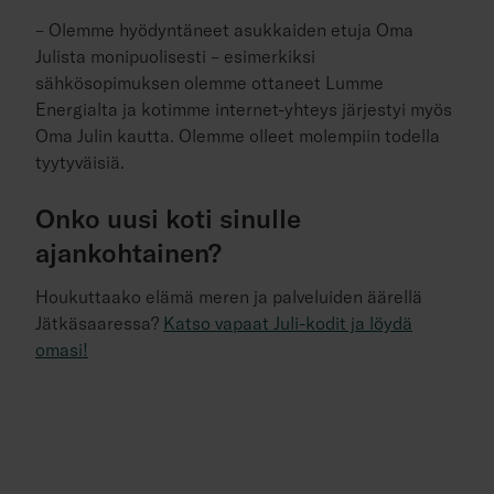
– Olemme hyödyntäneet asukkaiden etuja Oma
Julista monipuolisesti – esimerkiksi
sähkösopimuksen olemme ottaneet Lumme
Energialta ja kotimme internet-yhteys järjestyi myös
Oma Julin kautta. Olemme olleet molempiin todella
tyytyväisiä.
Onko uusi koti sinulle
ajankohtainen?
Houkuttaako elämä meren ja palveluiden äärellä
Jätkäsaaressa?
Katso vapaat Juli-kodit ja löydä
omasi!