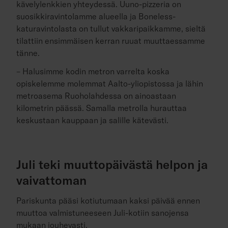
kävelylenkkien yhteydessä. Uuno-pizzeria on
suosikkiravintolamme alueella ja Boneless-
katuravintolasta on tullut vakkaripaikkamme, sieltä
tilattiin ensimmäisen kerran ruuat muuttaessamme
tänne.
– Halusimme kodin metron varrelta koska
opiskelemme molemmat Aalto-yliopistossa ja lähin
metroasema Ruoholahdessa on ainoastaan
kilometrin päässä. Samalla metrolla hurauttaa
keskustaan kauppaan ja salille kätevästi.
Juli teki muuttopäivästä helpon ja
vaivattoman
Pariskunta pääsi kotiutumaan kaksi päivää ennen
muuttoa valmistuneeseen Juli-kotiin sanojensa
mukaan jouhevasti.