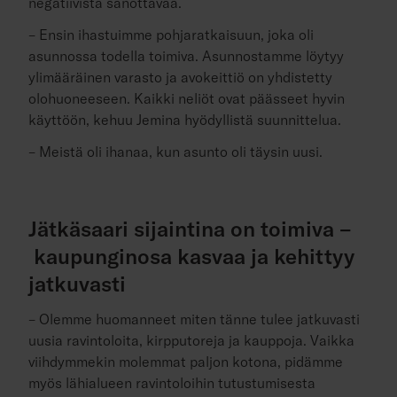
negatiivista sanottavaa.
– Ensin ihastuimme pohjaratkaisuun, joka oli
asunnossa todella toimiva. Asunnostamme löytyy
ylimääräinen varasto ja avokeittiö on yhdistetty
olohuoneeseen. Kaikki neliöt ovat päässeet hyvin
käyttöön, kehuu Jemina hyödyllistä suunnittelua.
– Meistä oli ihanaa, kun asunto oli täysin uusi.
Jätkäsaari sijaintina on toimiva –
kaupunginosa kasvaa ja kehittyy
jatkuvasti
– Olemme huomanneet miten tänne tulee jatkuvasti
uusia ravintoloita, kirpputoreja ja kauppoja. Vaikka
viihdymmekin molemmat paljon kotona, pidämme
myös lähialueen ravintoloihin tutustumisesta