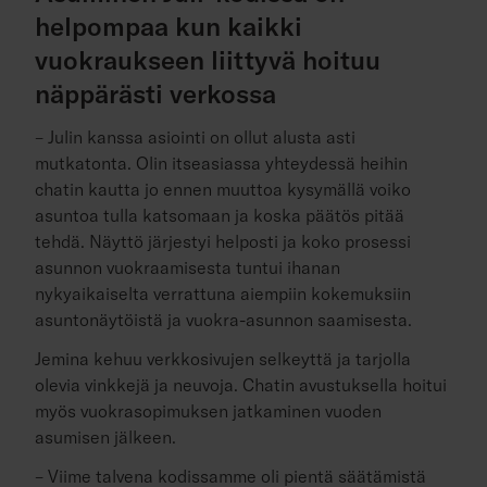
helpompaa kun kaikki
vuokraukseen liittyvä hoituu
näppärästi verkossa
– Julin kanssa asiointi on ollut alusta asti
mutkatonta. Olin itseasiassa yhteydessä heihin
chatin kautta jo ennen muuttoa kysymällä voiko
asuntoa tulla katsomaan ja koska päätös pitää
tehdä. Näyttö järjestyi helposti ja koko prosessi
asunnon vuokraamisesta tuntui ihanan
nykyaikaiselta verrattuna aiempiin kokemuksiin
asuntonäytöistä ja vuokra-asunnon saamisesta.
Jemina kehuu verkkosivujen selkeyttä ja tarjolla
olevia vinkkejä ja neuvoja. Chatin avustuksella hoitui
myös vuokrasopimuksen jatkaminen vuoden
asumisen jälkeen.
– Viime talvena kodissamme oli pientä säätämistä