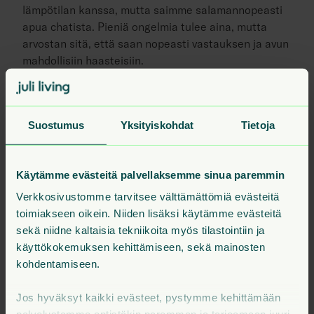
lämpötilan kanssa, mutta saimme salamannopeasti
apua chatista. Pieniä ongelmia tulee aina, mutta
arvostan sitä, että saan nopeasti vastauksen ja avun
mahdollisiin haasteisiin.
Yhteispalvelut tarjoavat
Suostumus
Yksityiskohdat
Tietoja
mahdollisuuden saunomiseen ja
pesulan sekä kerhotilan
Käytämme evästeitä palvellaksemme sinua paremmin
käyttämiseen
Verkkosivustomme tarvitsee välttämättömiä evästeitä
– Varaamme yläkerroksista löytyvää taloyhtiön
toimiakseen oikein. Niiden lisäksi käytämme evästeitä
saunaa pari kertaa kuukaudessa. Pidetään
sekä niidne kaltaisia tekniikoita myös tilastointiin ja
erityisesti siitä, että kaikki yhteispalvelut löytyvät
käyttökokemuksen kehittämiseen, sekä mainosten
saman varauskalenterin alta mobiilisovelluksesta.
kohdentamiseen.
Sovellus on helppokäyttöinen ja tunnukset saa
muuton yhteydessä.
Jos hyväksyt kaikki evästeet, pystymme kehittämään