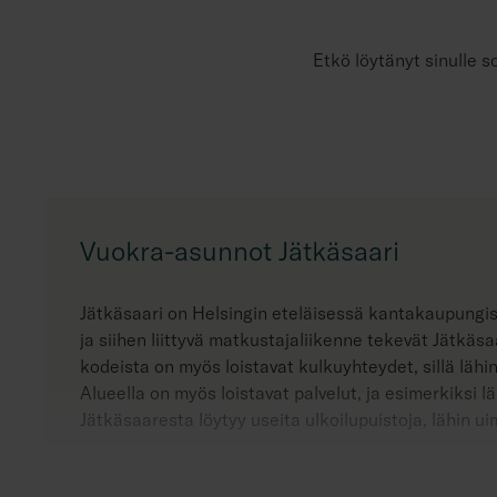
Etkö löytänyt sinulle s
Vuokra-asunnot Jätkäsaari
Jätkäsaari on Helsingin eteläisessä kantakaupungi
ja siihen liittyvä matkustajaliikenne tekevät Jätkäs
kodeista on myös loistavat kulkuyhteydet, sillä lähi
Alueella on myös loistavat palvelut, ja esimerkiksi 
Jätkäsaaresta löytyy useita ulkoilupuistoja, lähin 
› Katso kaikki Helsingin Juli-kodit