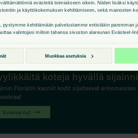
älttämättömiä evästeitä toimiakseen oikein. Niiden lisäksi käy
ilastointiin ja käyttökokemuksen kehittämiseen, sekä mainosten 
t, pystymme kehittämään palvelustamme entistäkin paremman ja 
uuttaa valintojasi milloin tahansa sivuston alareunan Evästeet-lin
mät
Muokkaa asetuksia
yylikkäitä koteja hyvällä sijainn
lmin Floristin kauniit kodit sijaitsevat erinomaisten
 vuokraa!
Vuokraa nyt