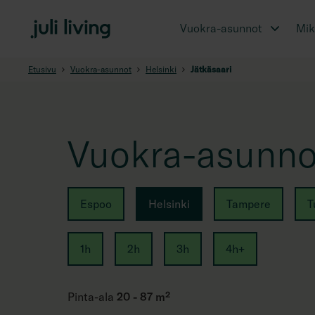
Vuokra-asunnot
Miks
Etusivu
Vuokra-asunnot
Helsinki
Jätkäsaari
Vuokra-asunnot
Espoo
Helsinki
Tampere
T
1h
2h
3h
4h+
Pinta-ala
20 - 87 m²