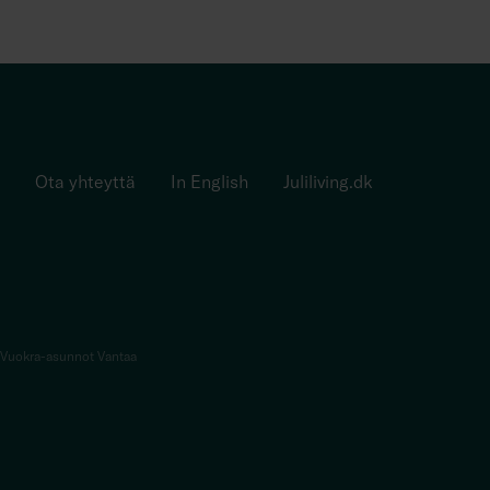
Ota yhteyttä
In English
Juliliving.dk
Vuokra-asunnot Vantaa