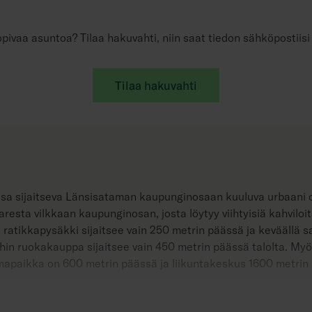
opivaa asuntoa? Tilaa hakuvahti, niin saat tiedon sähköpostiisi
Tilaa hakuvahti
ssa sijaitseva Länsisataman kaupunginosaan kuuluva urbaani o
aaresta vilkkaan kaupunginosan, josta löytyy viihtyisiä kahviloi
n ratikkapysäkki sijaitsee vain 250 metrin päässä ja keväällä 
lähin ruokakauppa sijaitsee vain 450 metrin päässä talolta. Myö
uimapaikka on 600 metrin päässä ja liikuntakeskus 1600 metrin