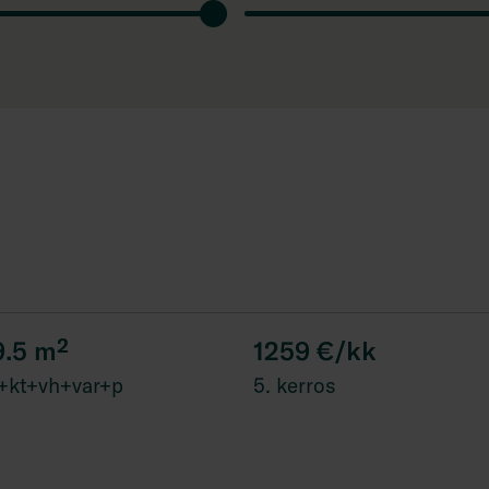
9.5
m²
1259 €/kk
+kt+vh+var+p
5. kerros