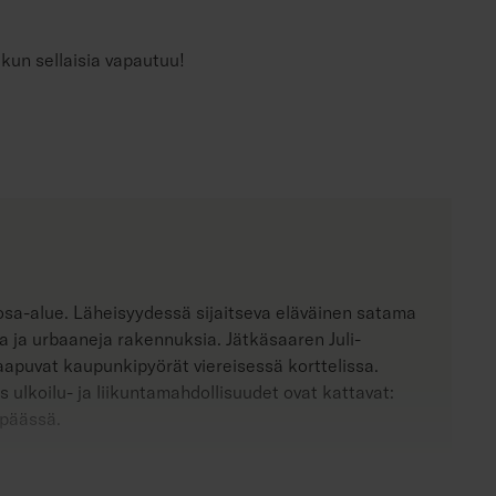
 kun sellaisia vapautuu!
sa-alue. Läheisyydessä sijaitseva eläväinen satama
ta ja urbaaneja rakennuksia. Jätkäsaaren Juli-
saapuvat kaupunkipyörät viereisessä korttelissa.
s ulkoilu- ja liikuntamahdollisuudet ovat kattavat:
 päässä.