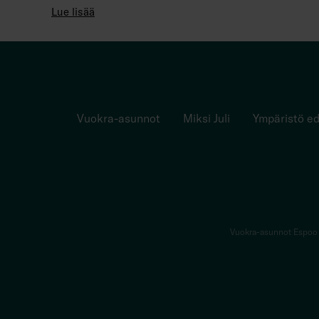
Lue lisää
Vuokra-asunnot
Miksi Juli
Ympäristö ed
Vuokra-asunnot Espoo