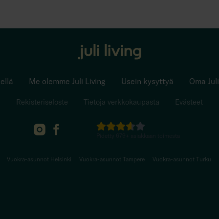
ellä
Me olemme Juli Living
Usein kysyttyä
Oma Juli
Rekisteriseloste
Tietoja verkkokaupasta
Evästeet
Pidetty
679
+
asiakkaan toimesta
Vuokra-asunnot Helsinki
Vuokra-asunnot Tampere
Vuokra-asunnot Turku