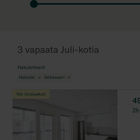
3 vapaata Juli-kotia
Hakukriteerit
Helsinki
Jätkäsaari
1kk ilmaiseksi!
4
2h