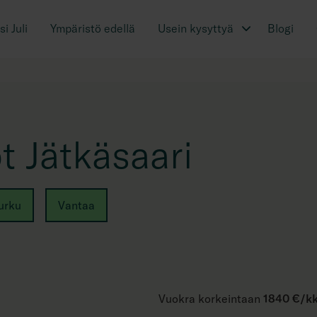
i Juli
Ympäristö edellä
Usein kysyttyä
Blogi
 Jätkäsaari
urku
Vantaa
Vuokra korkeintaan
1840 €/k