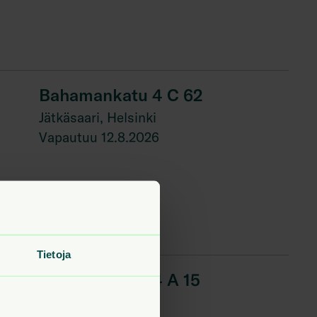
Bahamankatu 4 C 62
Jätkäsaari, Helsinki
Vapautuu 12.8.2026
Tietoja
Bahamankatu 4 A 15
Jätkäsaari, Helsinki