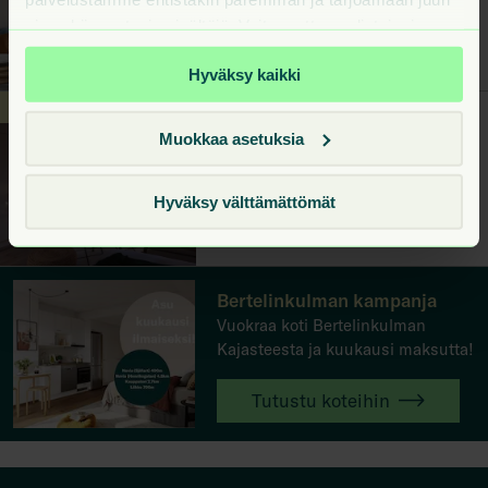
sinua kiinnostavia sisältöjä. Voit muuttaa valintojasi
28.5
m²
620 €/kk
milloin tahansa sivuston alareunan Evästeet-linkistä.
1h+kt+ransk
7. kerros
Hyväksy kaikki
Asu 1,5kk ilmaiseksi!
Ruissalontie 13 E 205
Muokkaa asetuksia
Kirstinpuisto, Turku
Vapautuu 1.10.2026
Hyväksy välttämättömät
27
m²
595 €/kk
1h+kt+ransk
7. kerros
Bertelinkulman kampanja
Vuokraa koti Bertelinkulman
Kajasteesta ja kuukausi maksutta!
Tutustu koteihin