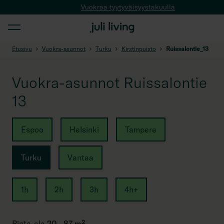
Vuokraa tyytyväisyystakuulla
Etusivu
Vuokra-asunnot
Turku
Kirstinpuisto
Ruissalontie_13
Vuokra-asunnot Ruissalontie
13
Espoo
Helsinki
Tampere
Turku
Vantaa
1h
2h
3h
4h+
Pinta-ala
20 - 87 m²