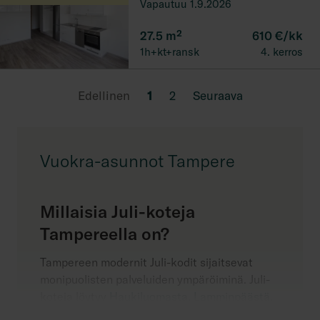
Vapautuu 1.9.2026
27.5
m²
610 €/kk
1h+kt+ransk
4. kerros
Edellinen
1
2
Seuraava
Vuokra-asunnot Tampere
Millaisia Juli-koteja
Tampereella on?
Tampereen modernit Juli-kodit sijaitsevat
monipuolisten palveluiden ympäröiminä. Juli-
koteja löytyy
Haukiluomasta
,
Lamminpäästä
,
Lielahdesta
ja
Tesomasta
.