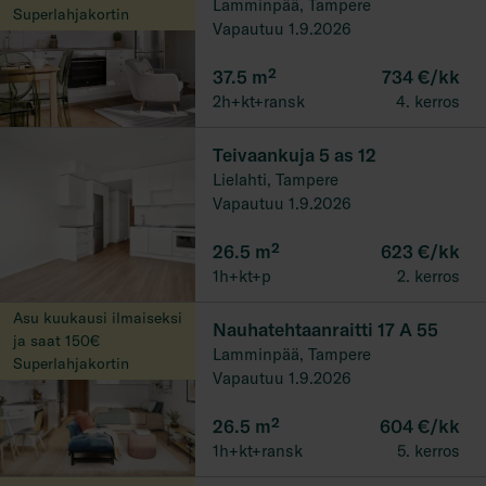
Lamminpää, Tampere
Superlahjakortin
Vapautuu 1.9.2026
37.5
m²
734 €/kk
2h+kt+ransk
4. kerros
Teivaankuja 5 as 12
Lielahti, Tampere
Vapautuu 1.9.2026
26.5
m²
623 €/kk
1h+kt+p
2. kerros
Asu kuukausi ilmaiseksi
Nauhatehtaanraitti 17 A 55
ja saat 150€
Lamminpää, Tampere
Superlahjakortin
Vapautuu 1.9.2026
26.5
m²
604 €/kk
1h+kt+ransk
5. kerros