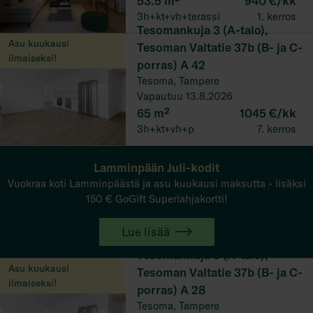
53.5
m²
940 €/kk
3h+kt+vh+terassi
1. kerros
Tesomankuja 3 (A-talo),
Asu kuukausi
Tesoman Valtatie 37b (B- ja C-
ilmaiseksi!
porras) A 42
Tesoma, Tampere
Vapautuu 13.8.2026
65
m²
1045 €/kk
3h+kt+vh+p
7. kerros
Lamminpään Juli-kodit
Vuokraa koti Lamminpäästä ja asu kuukausi maksutta - lisäksi
150 € GoGift Superlahjakortti!
Lue lisää
Tesomankuja 3 (A-talo),
Asu kuukausi
Tesoman Valtatie 37b (B- ja C-
ilmaiseksi!
porras) A 28
Tesoma, Tampere