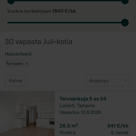
Vuokra korkeintaan
1840 €/kk
30 vapaata Juli-kotia
Hakukriteerit
Tampere
Järjestys
Kohde
Teivaankuja 5 as 64
Lielahti, Tampere
Vapautuu 13.8.2026
26.5
m²
641 €/kk
1h+kt+p
6. kerros