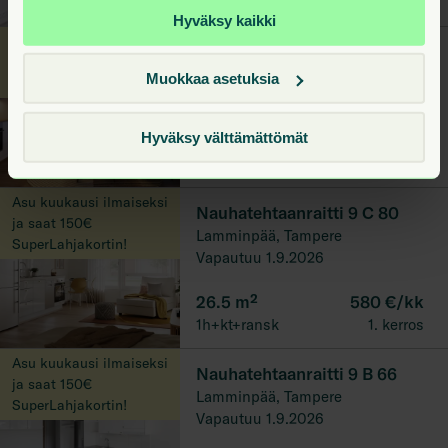
2h+kt+vh+ransk
2. kerros
Hyväksy kaikki
Asu kuukausi ilmaiseksi
Nauhatehtaanraitti 17 A 60
ja saat 150€
Lamminpää, Tampere
Muokkaa asetuksia
Superlahjakortin
Vapautuu 1.9.2026
Hyväksy välttämättömät
38
m²
740 €/kk
2h+kt+ransk
5. kerros
Asu kuukausi ilmaiseksi
Nauhatehtaanraitti 9 C 80
ja saat 150€
Lamminpää, Tampere
SuperLahjakortin!
Vapautuu 1.9.2026
26.5
m²
580 €/kk
1h+kt+ransk
1. kerros
Asu kuukausi ilmaiseksi
Nauhatehtaanraitti 9 B 66
ja saat 150€
Lamminpää, Tampere
SuperLahjakortin!
Vapautuu 1.9.2026