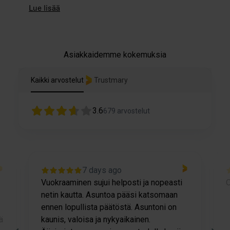
Lue lisää
Millainen Tampere on
asuinpaikkana?
Asiakkaidemme kokemuksia
Tampere on Suomen toiseksi suurin kaupunki
ja se tarjoaakin hyviä opiskelu- ja
Kaikki arvostelut
Trustmary
työmahdollisuuksia. Kaupungissa on
monipuolinen kulttuuritarjonta sisältäen
useita museoita, teattereita, festivaaleja ja
3.6
679
arvostelut
tapahtumia. Tampereella on monipuoliset
liikuntamahdollisuudet ja hyvät
liikenneyhteydet.
Millaiset liikenneyhteydet
7 days ago
Vuokraaminen sujui helposti ja nopeasti
O
Tampereella on?
netin kautta. Asuntoa pääsi katsomaan
Tampereella on hyvät julkisen liikenteen
ennen lopullista päätöstä. Asuntoni on
yhteydet ja paikasta toiseen pääsee
ä
kaunis, valoisa ja nykyaikainen.