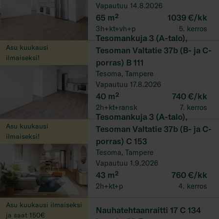
Vapautuu 14.8.2026
65
m²
1039 €/kk
3h+kt+vh+p
5. kerros
Tesomankuja 3 (A-talo),
Asu kuukausi
Tesoman Valtatie 37b (B- ja C-
ilmaiseksi!
porras) B 111
Tesoma, Tampere
Vapautuu 17.8.2026
40
m²
740 €/kk
2h+kt+ransk
7. kerros
Tesomankuja 3 (A-talo),
Asu kuukausi
Tesoman Valtatie 37b (B- ja C-
ilmaiseksi!
porras) C 153
Tesoma, Tampere
Vapautuu 1.9.2026
43
m²
760 €/kk
2h+kt+p
4. kerros
Asu kuukausi ilmaiseksi
Nauhatehtaanraitti 17 C 134
ja saat 150€