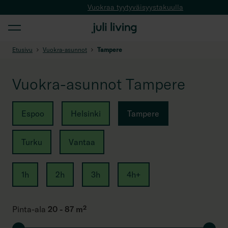
Vuokraa tyytyväisyystakuulla
Etusivu
Vuokra-asunnot
Tampere
Vuokra-asunnot Tampere
Espoo
Helsinki
Tampere
Turku
Vantaa
1h
2h
3h
4h+
Pinta-ala
20 - 87 m²