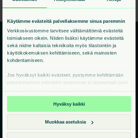
Taloyhtiön esittely
Käytämme evästeitä palvellaksemme sinua paremmin
Verkkosivustomme tarvitsee välttämättömiä evästeitä
toimiakseen oikein. Niiden lisäksi käytämme evästeitä
sekä niidne kaltaisia tekniikoita myös tilastointiin ja
Vuokra-asunnot
käyttökokemuksen kehittämiseen, sekä mainosten
kohdentamiseen.
Miksi Juli
Jos hyväksyt kaikki evästeet, pystymme kehittämään
Ympäristö edellä
palvelustamme entistäkin paremman ja tarjoamaan juuri
sinua kiinnostavia sisältöjä. Voit muuttaa valintojasi
Me olemme Juli Living
milloin tahansa sivuston alareunan Evästeet-linkistä.
Hyväksy kaikki
Usein kysyttyä
Oma Juli
Muokkaa asetuksia
Ota yhteyttä