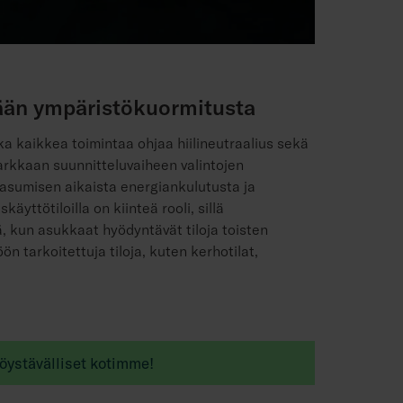
ään ympäristökuormitusta
a kaikkea toimintaa ohjaa hiilineutraalius sekä
rkkaan suunnitteluvaiheen valintojen
 asumisen aikaista energiankulutusta ja
yttötiloilla on kiinteä rooli, sillä
, kun asukkaat hyödyntävät tiloja toisten
 tarkoitettuja tiloja, kuten kerhotilat,
öystävälliset kotimme!