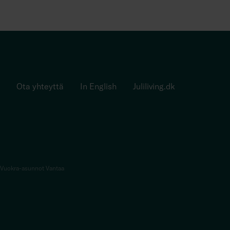
Ota yhteyttä
In English
Juliliving.dk
Vuokra-asunnot Vantaa