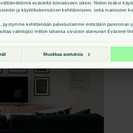
älttämättömiä evästeitä toimiakseen oikein. Niiden lisäksi käy
ilastointiin ja käyttökokemuksen kehittämiseen, sekä mainosten 
t, pystymme kehittämään palvelustamme entistäkin paremman ja 
uuttaa valintojasi milloin tahansa sivuston alareunan Evästeet-lin
mät
Muokkaa asetuksia