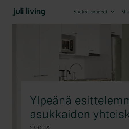
Vuokra-asunnot
Miks
Ylpeänä esittelemm
asukkaiden yhteisk
23.6.2022