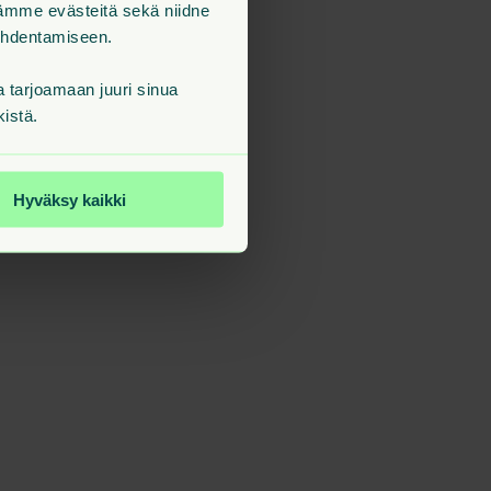
tämme evästeitä sekä niidne
kohdentamiseen.
tarjoamaan juuri sinua
kistä.
Hyväksy kaikki