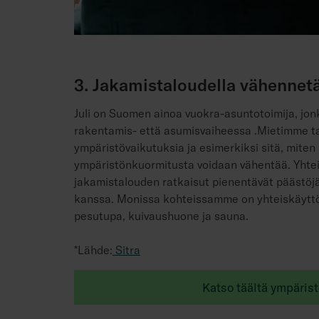
3. Jakamistaloudella vähennet
Juli on Suomen ainoa vuokra-asuntotoimija, jonk
rakentamis- että asumisvaiheessa .Mietimme ta
ympäristövaikutuksia ja esimerkiksi sitä, miten
ympäristönkuormitusta voidaan vähentää. Yhteiskä
jakamistalouden ratkaisut pienentävät päästöjä
kanssa. Monissa kohteissamme on yhteiskäyttöön
pesutupa, kuivaushuone ja sauna.
*Lähde:
Sitra
Katso täältä ympärist