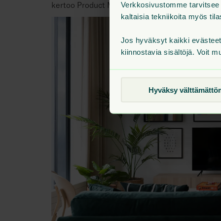
kertoo Product Manager Janine Fager-Jokisalo.
Verkkosivustomme tarvitsee v
kaltaisia tekniikoita myös t
Jos hyväksyt kaikki evästee
kiinnostavia sisältöjä. Voit m
Hyväksy välttämättö