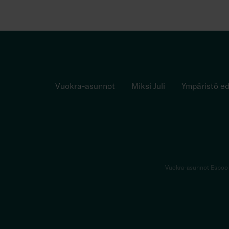
Vuokra-asunnot
Miksi Juli
Ympäristö ed
Vuokra-asunnot Espoo