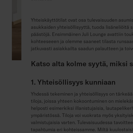
Yhteiskäyttötilat ovat osa tulevaisuuden asumista
asukkaiden yhteisöllisyyttä, tuoda lisäneliöitä
päästöjä. Ensimmäinen Juli Lounge avattiin to
kohteeseeen ja olemme saaneet tilasta runsaasti
jatkuvasti asiakkailta saadun palautteen ja toiv
Katso alta kolme syytä, miksi 
1. Yhteisöllisyys kunniaan
Yhdessä tekeminen ja yhteisöllisyys on tärkeää
tiloja, joissa yhteen kokoontuminen on mielekäst
helposti esimerkiksi illanistujaisia, lautapelikerh
ympäristössä. Tiloja voi vuokrata myös yksityis
valmistujaisia varten. Tulevaisuudessa tavoitt
tapahtumia eri kohteissamme. Miltä kuulostais