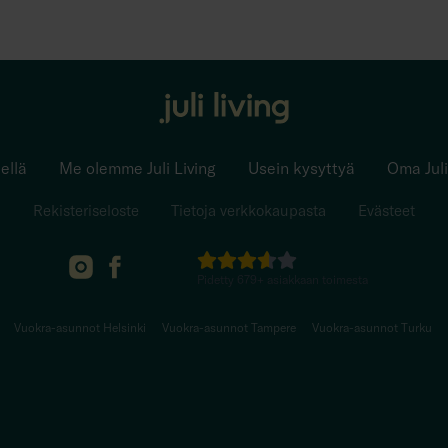
ellä
Me olemme Juli Living
Usein kysyttyä
Oma Juli
Rekisteriseloste
Tietoja verkkokaupasta
Evästeet
Pidetty
679
+
asiakkaan toimesta
Vuokra-asunnot Helsinki
Vuokra-asunnot Tampere
Vuokra-asunnot Turku