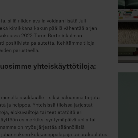
, sillä niiden avulla voidaan lisätä Juli-
 sekä kirsikkana kakun päällä vähentää arjen
ukokuussa 2022 Turun Bertelinkulman
 positiivista palautetta. Kehitämme tiloja
eiden perusteella.
suosimme yhteiskäyttötiloja:
 monelle asukkaalle – siksi haluamme tarjota
ä ja helppoa. Yhteisissä tiloissa järjestät
oja, elokuvailtoja tai teet etätöitä eri
käyttöön esimerkiksi syntymäpäiväjuhlia tai
eenamme on myös järjestää säännöllisiä
i juhannuksen kukkaseppelepaja tai urakoulutus