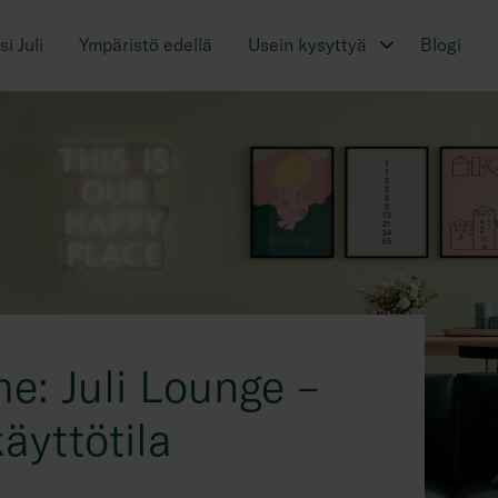
i Juli
Ympäristö edellä
Usein kysyttyä
Blogi
e: Juli Lounge –
äyttötila