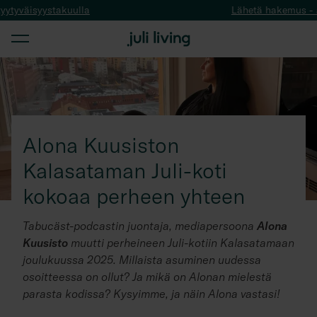
Lähetä hakemus - autamme kodin löytämisessä
Alona Kuusiston
Kalasataman Juli-koti
kokoaa perheen yhteen
Tabucäst-podcastin juontaja, mediapersoona
Alona
Kuusisto
muutti perheineen Juli-kotiin Kalasatamaan
joulukuussa 2025. Millaista asuminen uudessa
osoitteessa on ollut? Ja mikä on Alonan mielestä
parasta kodissa? Kysyimme, ja näin Alona vastasi!