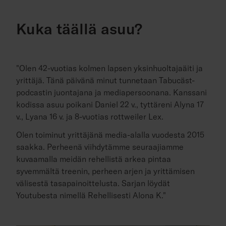
Kuka täällä asuu?
"Olen 42-vuotias kolmen lapsen yksinhuoltajaäiti ja
yrittäjä. Tänä päivänä minut tunnetaan Tabucäst-
podcastin juontajana ja mediapersoonana. Kanssani
kodissa asuu poikani Daniel 22 v., tyttäreni Alyna 17
v., Lyana 16 v. ja 8-vuotias rottweiler Lex.
Olen toiminut yrittäjänä media-alalla vuodesta 2015
saakka. Perheenä viihdytämme seuraajiamme
kuvaamalla meidän rehellistä arkea pintaa
syvemmältä treenin, perheen arjen ja yrittämisen
välisestä tasapainoittelusta. Sarjan löydät
Youtubesta nimellä Rehellisesti Alona K."