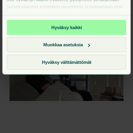
lyhyessä ajassa lähentyneet perheenä todella paljon.
palvelustamme entistäkin paremman ja tarjoamaan juuri
Emme ole koskaan olleet näin läheisiä kuin mitä nyt
sinua kiinnostavia sisältöjä. Voit muuttaa valintojasi
olemme."
milloin tahansa sivuston alareunan Evästeet-linkistä.
Hyväksy kaikki
Muokkaa asetuksia
Hyväksy välttämättömät