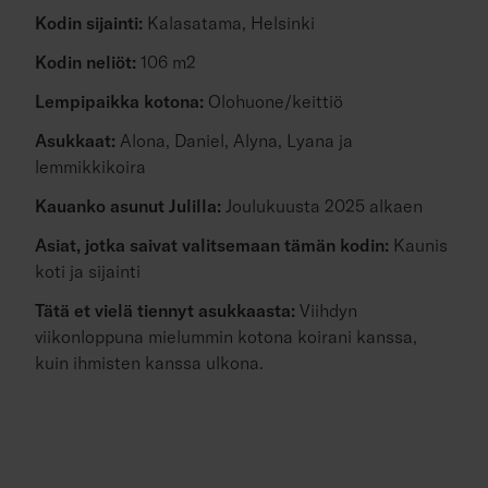
Kodin sijainti:
Kalasatama, Helsinki
Kodin neliöt:
106 m2
Lempipaikka kotona:
Olohuone/keittiö
Asukkaat:
Alona, Daniel, Alyna, Lyana ja
lemmikkikoira
Kauanko asunut Julilla:
Joulukuusta 2025 alkaen
Asiat, jotka saivat valitsemaan tämän kodin:
Kaunis
koti ja sijainti
Tätä et vielä tiennyt asukkaasta:
Viihdyn
viikonloppuna mielummin kotona koirani kanssa,
kuin ihmisten kanssa ulkona.