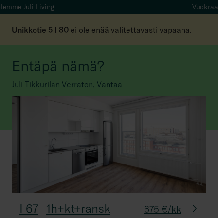
i Living
Vuokraa tyytyväis
Unikkotie 5 I 80
ei ole enää valitettavasti vapaana.
Entäpä nämä?
Juli Tikkurilan Verraton
,
Vantaa
I 67
1h+kt+ransk
675 €/kk