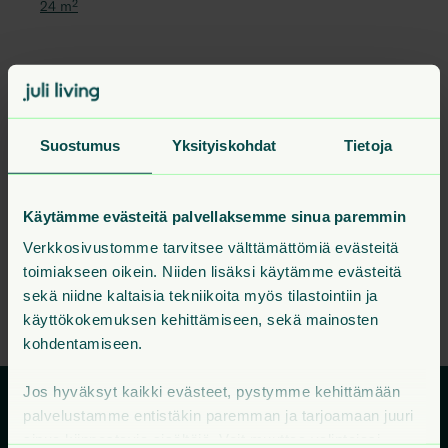
24
m²
J 128
1h+kt+ransk
24
m²
5. krs
679 €
J 114
1h+kt+ransk
24
m²
3. krs
685 €
Suostumus
Yksityiskohdat
Tietoja
J 142
1h+kt+ransk
24
m²
7. krs
685 €
H 15
1h+kt+ransk
23.5
m²
4. krs
689 €
Käytämme evästeitä palvellaksemme sinua paremmin
Verkkosivustomme tarvitsee välttämättömiä evästeitä
Kaikki talon vapaat asunnot
toimiakseen oikein. Niiden lisäksi käytämme evästeitä
sekä niidne kaltaisia tekniikoita myös tilastointiin ja
käyttökokemuksen kehittämiseen, sekä mainosten
kohdentamiseen.
Jos hyväksyt kaikki evästeet, pystymme kehittämään
palvelustamme entistäkin paremman ja tarjoamaan juuri
sinua kiinnostavia sisältöjä. Voit muuttaa valintojasi