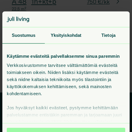
A 48
1h+kt+p
750 €/kk
22.5
m²
C 99
2h+kt+p
48
m²
5. krs
1090 €
Suostumus
Yksityiskohdat
Tietoja
A 42
2h+kt+p
49.5
m²
7. krs
1110 €
Käytämme evästeitä palvellaksemme sinua paremmin
Kaikki talon vapaat asunnot
Verkkosivustomme tarvitsee välttämättömiä evästeitä
toimiakseen oikein. Niiden lisäksi käytämme evästeitä
sekä niidne kaltaisia tekniikoita myös tilastointiin ja
käyttökokemuksen kehittämiseen, sekä mainosten
kohdentamiseen.
Jos hyväksyt kaikki evästeet, pystymme kehittämään
palvelustamme entistäkin paremman ja tarjoamaan juuri
Vuokra-asunnot
sinua kiinnostavia sisältöjä. Voit muuttaa valintojasi
milloin tahansa sivuston alareunan Evästeet-linkistä.