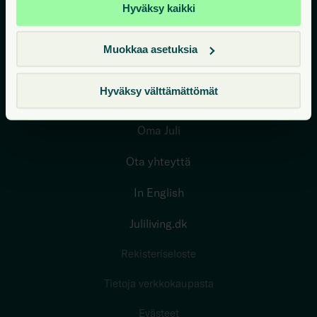
Miksi Juli
Hyväksy kaikki
Ympäristö edellä
Muokkaa asetuksia
Me olemme Juli Living
Hyväksy välttämättömät
Usein kysyttyä
Oma Juli
Ota yhteyttä
In English
Juliliving.dk
Rekisteriseloste
Tietoja verkkokaupasta
Evästeet