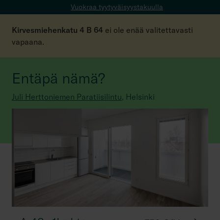
Vuokraa tyytyväisyystakuulla
Kirvesmiehenkatu 4 B 64
ei ole enää valitettavasti
vapaana.
Entäpä nämä?
Juli Herttoniemen Paratiisilintu
,
Helsinki